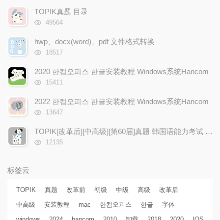
文
评
文
TOPIK真题 目录
章
论
章
浏
49564
览
次
hwp、docx(word)、pdf 文件格式转换
数:
浏
18517
览
次
2020 한컴오피스 한글安装教程 Windows系统Hancom
数:
浏
15411
览
次
2022 한컴오피스 한글安装教程 Windows系统Hancom
数:
浏
13647
览
次
TOPIK[改革后][中高级][第60届]真题 韩国语能力考试 한국어능력시험 韩语考试(2018年10月21日)
数:
浏
12135
览
次
数:
标签云
TOPIK
真题
改革前
初级
中级
高级
改革后
中高级
安装教程
mac
한컴오피스
한글
字体
windows
2024
hancom
2010
卸载
2018
2020
IOS